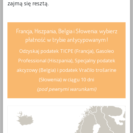
zajmą się resztą.
Francja, Hiszpania, Belgia i Słowenia: wybierz
płatność w trybie antycypowanym !
Odzyskaj podatek TICPE (Francja), Gasoleo
Professional (Hiszpania), Specjalny podatek
akcyzowy (Belgia) i podatek Vračilo trošarine
(Słowenia) w ciągu 10 dni
(pod pewnymi warunkami)